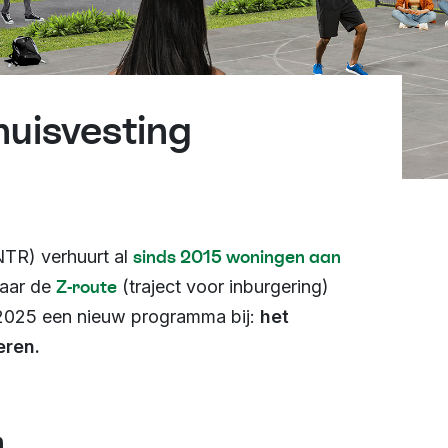
uisvesting
sinds 2015 woningen aan
NTR) verhuurt al
Z-route
daar de
(traject voor inburgering)
 2025 een nieuw programma bij:
het
eren.
n