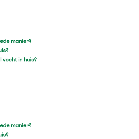
oede manier?
uis?
vocht in huis?
oede manier?
uis?